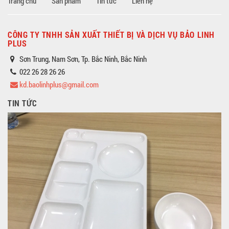
Trang chủ
Sản phẩm
Tin tức
Liên hệ
CÔNG TY TNHH SẢN XUẤT THIẾT BỊ VÀ DỊCH VỤ BẢO LINH
PLUS
Sơn Trung, Nam Sơn, Tp. Bắc Ninh, Bắc Ninh
022 26 28 26 26
kd.baolinhplus@gmail.com
TIN TỨC