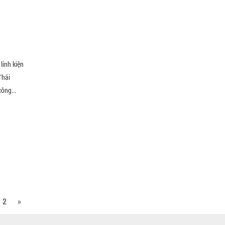
linh kiện
Thái
ông...
2
»