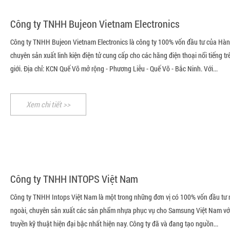
Công ty TNHH Bujeon Vietnam Electronics
Công ty TNHH Bujeon Vietnam Electronics là công ty 100% vốn đầu tư của Hàn
chuyên sản xuất linh kiện điện tử cung cấp cho các hãng điện thoại nổi tiếng tr
giới. Địa chỉ: KCN Quế Võ mở rộng - Phương Liễu - Quế Võ - Bắc Ninh. Với...
Xem chi tiết >>
Công ty TNHH INTOPS Việt Nam
Công ty TNHH Intops Việt Nam là một trong những đơn vị có 100% vốn đầu tư
ngoài, chuyên sản xuất các sản phẩm nhựa phục vụ cho Samsung Việt Nam vớ
truyền kỹ thuật hiện đại bậc nhất hiện nay. Công ty đã và đang tạo nguồn...