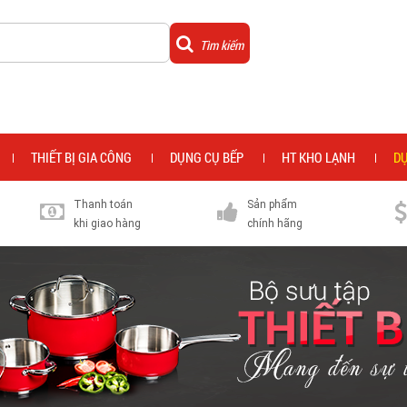
Tìm kiếm
THIẾT BỊ GIA CÔNG
DỤNG CỤ BẾP
HT KHO LẠNH
DỰ
Thanh toán
Sản phẩm
khi giao hàng
chính hãng