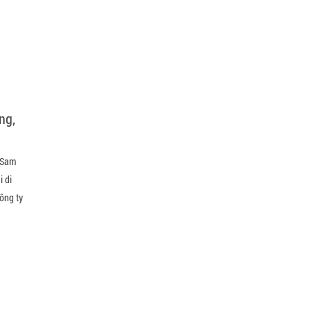
ng,
 Sam
 di
ông ty