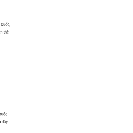
 Quốc,
ên thế
 nước
i dây