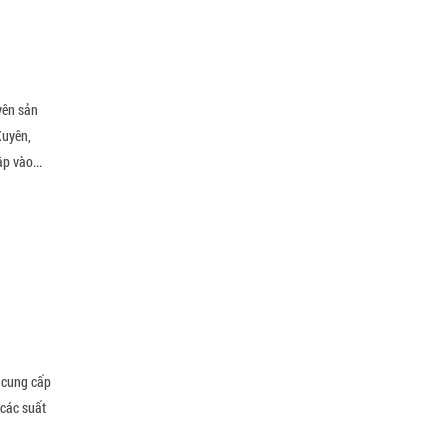
yên sản
Xuyên,
p vào...
 cung cấp
 các suất