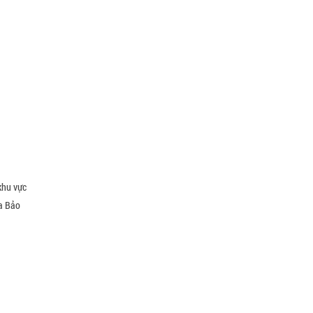
khu vực
a Bảo