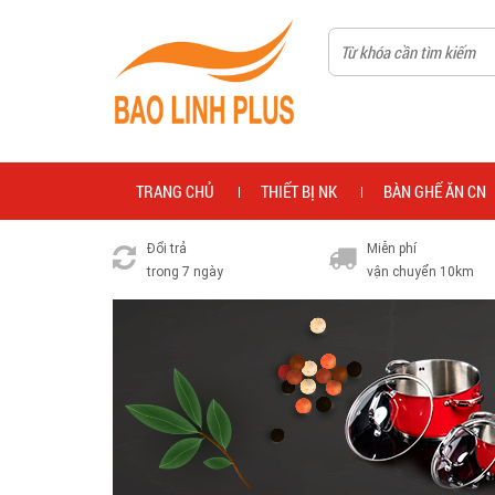
TRANG CHỦ
THIẾT BỊ NK
BÀN GHẾ ĂN CN
Đổi trả
Miễn phí
trong 7 ngày
vận chuyển 10km