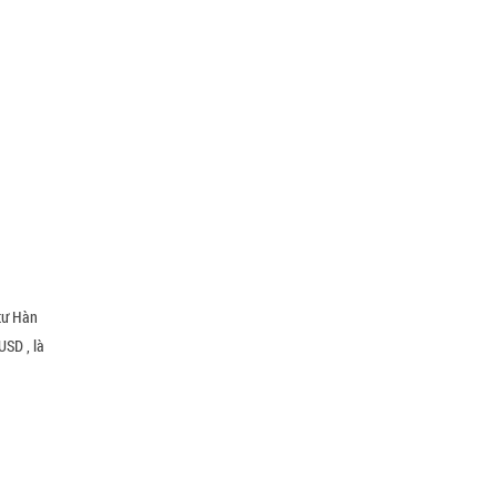
tư Hàn
USD , là